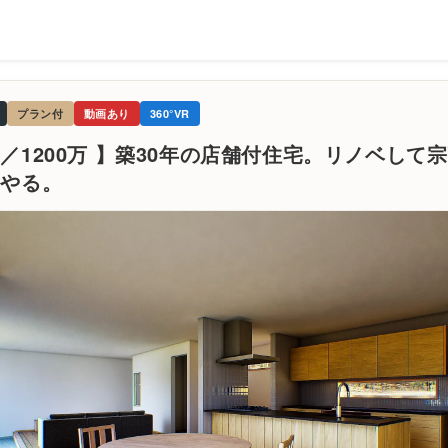
プラン付
動画あり
360°VR
／1200万 】築30年の店舗付住宅。リノベして
うやる。