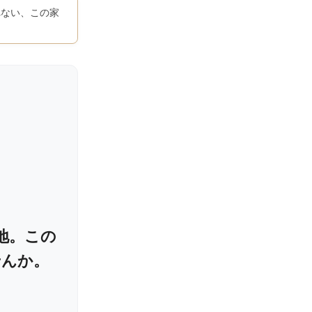
れない、この家
形地。この
せんか。