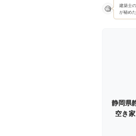
建築士
が秘め
静岡県静
空き家