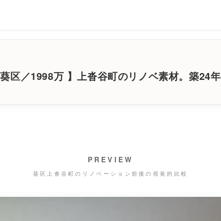
葵区／1998万 】上沓谷町のリノベ素材。築24
PREVIEW
葵区上沓谷町のリノベーション前後の視覚的比較