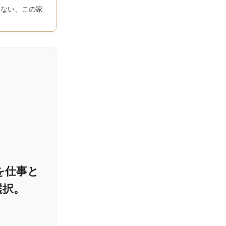
れない、この家
を仕事と
選択。