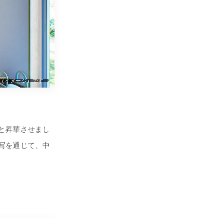
（イメージ）です
と昇華させまし
写を通じて、中