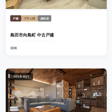
戸建
プラン付
成約済
島田市向島町 中古戸建
3DK
SOLD OUT