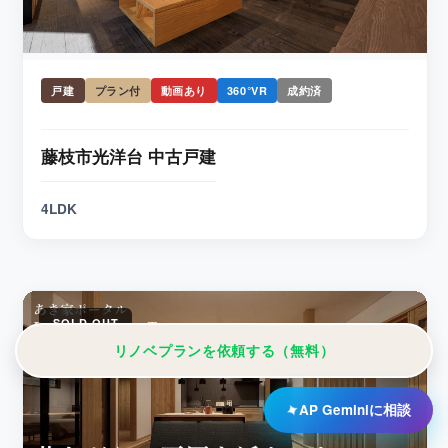
戸建
プラン付
動画あり
360°VR
成約済
藤枝市光洋台 中古戸建
4LDK
SOLD OUT
リノベプランを依頼する（無料）
✦
AP Geminiに相談