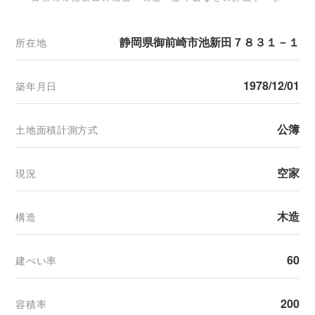
静岡県御前崎市池新田７８３１－１
所在地
1978/12/01
築年月日
公簿
土地面積計測方式
空家
現況
木造
構造
60
建ぺい率
200
容積率