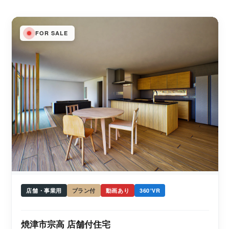
FOR SALE
店舗・事業用
プラン付
動画あり
360°VR
焼津市宗高 店舗付住宅