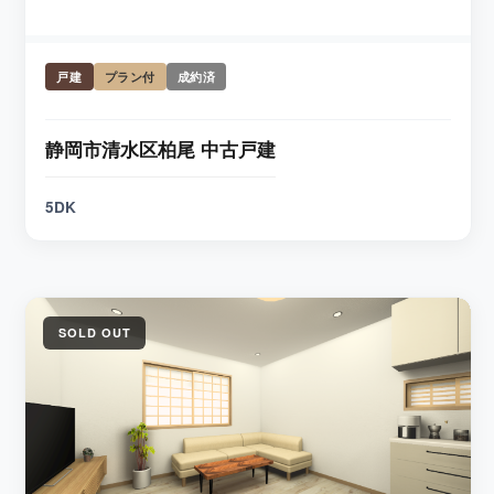
戸建
プラン付
成約済
静岡市清水区柏尾 中古戸建
5DK
SOLD OUT