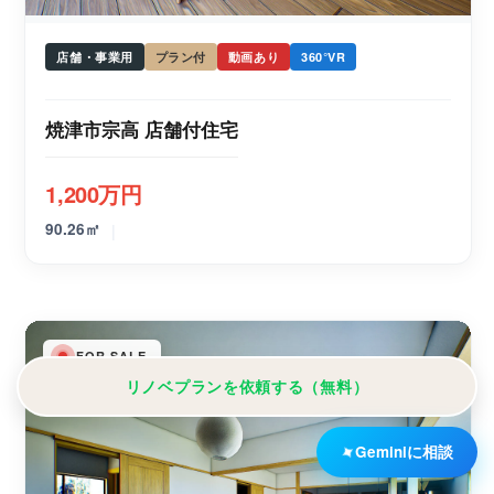
店舗・事業用
プラン付
動画あり
360°VR
焼津市宗高 店舗付住宅
1,200万円
|
90.26㎡
FOR SALE
リノベプランを依頼する（無料）
✦
Geminiに相談