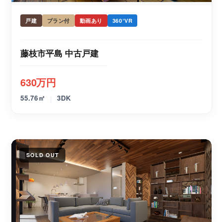
戸建
プラン付
動画あり
360°VR
藤枝市平島 中古戸建
630万円
|
55.76㎡
3DK
SOLD OUT