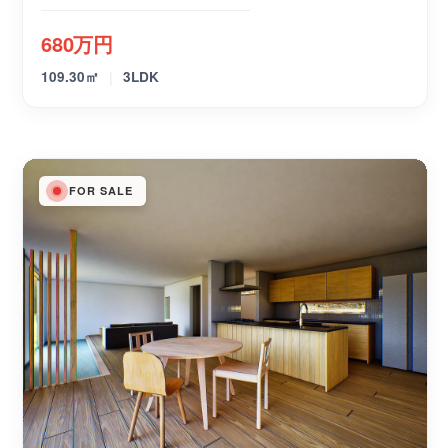
680万円
|
109.30㎡
3LDK
FOR SALE