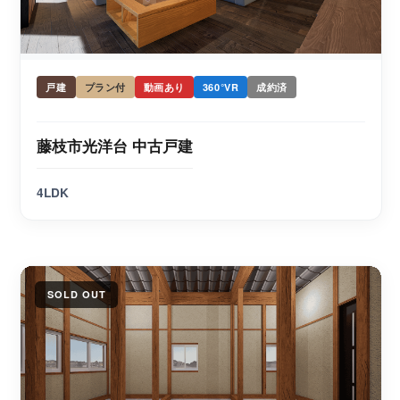
戸建
プラン付
動画あり
360°VR
成約済
藤枝市光洋台 中古戸建
4LDK
SOLD OUT