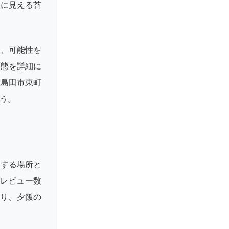
根に見える苔
く、可能性を
状態を詳細に
県島田市東町
う。
達する場所と
。レビュー数
寄り、夕飯の