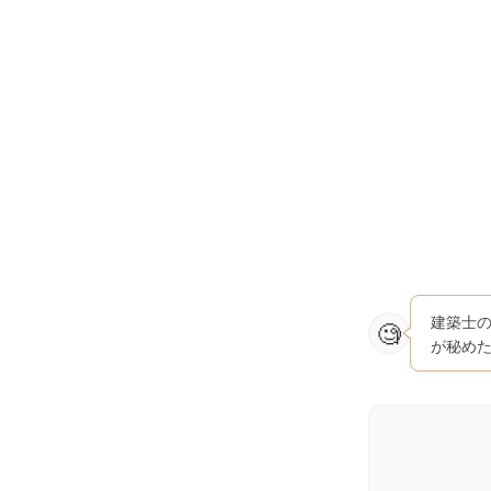
建築士
が秘め