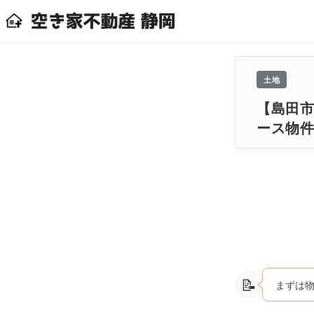
土地
【島田市
ース物
まずは