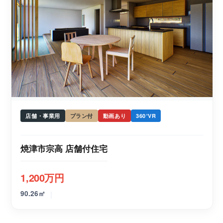
店舗・事業用
プラン付
動画あり
360°VR
焼津市宗高 店舗付住宅
1,200万円
|
90.26㎡