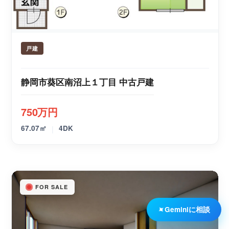
戸建
静岡市葵区南沼上１丁目 中古戸建
750万円
|
67.07㎡
4DK
FOR SALE
✦
Geminiに相談