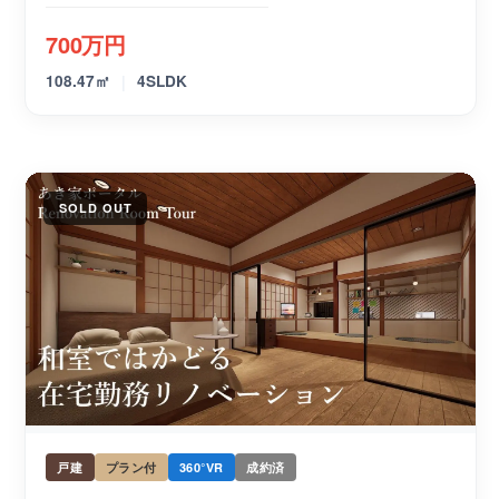
700万円
|
108.47㎡
4SLDK
SOLD OUT
戸建
プラン付
360°VR
成約済