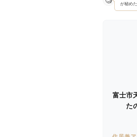
が秘め
富士市天
た
住居兼ア