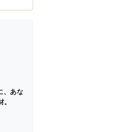
地に、あな
材。