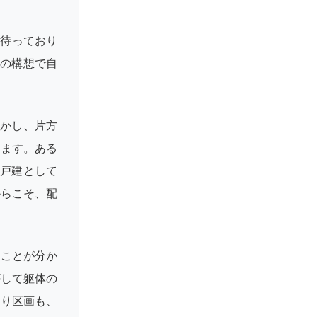
を待っており
たの構想で自
活かし、片方
きます。ある
古戸建として
からこそ、配
ることが分か
がして躯体の
回り区画も、