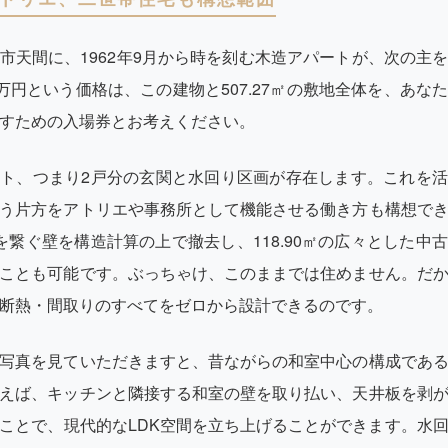
市天間に、1962年9月から時を刻む木造アパートが、次の主
0万円という価格は、この建物と507.27㎡の敷地全体を、あな
すための入場券とお考えください。
ト、つまり2戸分の玄関と水回り区画が存在します。これを
う片方をアトリエや事務所として機能させる働き方も構想で
を繋ぐ壁を構造計算の上で撤去し、118.90㎡の広々とした中
ことも可能です。ぶっちゃけ、このままでは住めません。だ
断熱・間取りのすべてをゼロから設計できるのです。
写真を見ていただきますと、昔ながらの和室中心の構成であ
えば、キッチンと隣接する和室の壁を取り払い、天井板を剥
ことで、現代的なLDK空間を立ち上げることができます。水