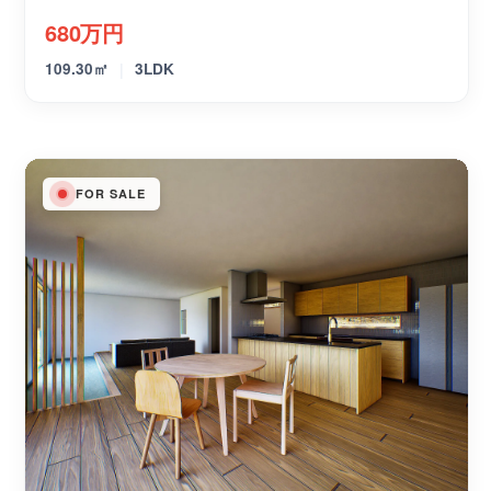
680万円
|
109.30㎡
3LDK
FOR SALE