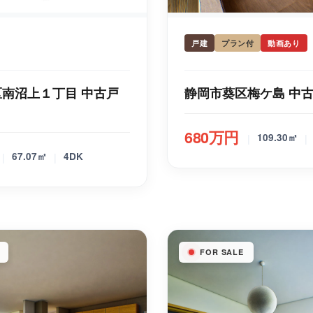
戸建
プラン付
動画あり
南沼上１丁目 中古戸
静岡市葵区梅ケ島 中
680万円
|
|
109.30㎡
|
|
67.07㎡
4DK
FOR SALE