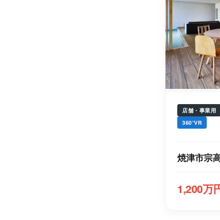
店舗・事業用
360°VR
焼津市宗高
1,200万