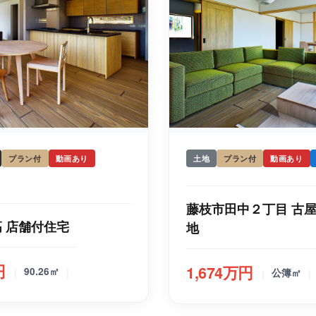
プラン付
動画あり
土地
プラン付
動画あり
藤枝市田中２丁目 古
 店舗付住宅
地
円
1,674万円
|
|
90.26㎡
|
|
公簿㎡