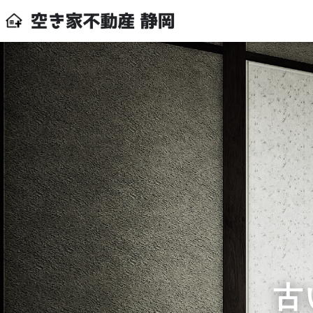
Before
古